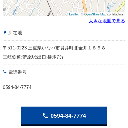
Leaflet
| ©
OpenStreetMap
contributors
大きな地図で見る
place
所在地
〒511-0223 三重県いなべ市員弁町北金井１８６８
三岐鉄道:楚原駅:出口:徒歩7分
phone
電話番号
0594-84-7774
phone
0594-84-7774