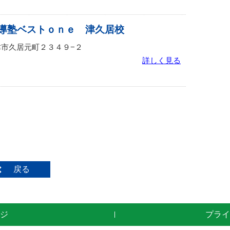
導塾ベストｏｎｅ 津久居校
重県津市久居元町２３４９−２
詳しく見る
戻る
ジ
プライ