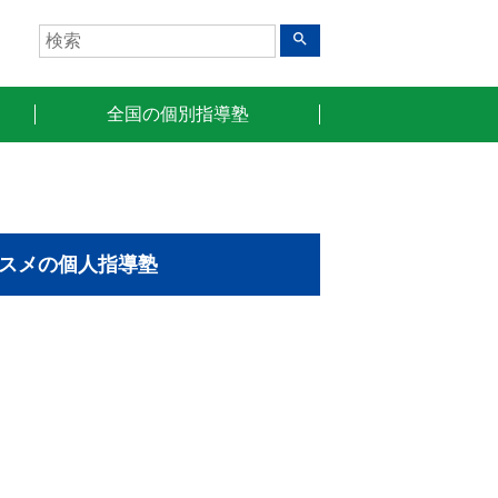
search
全国の個別指導塾
スメの個人指導塾