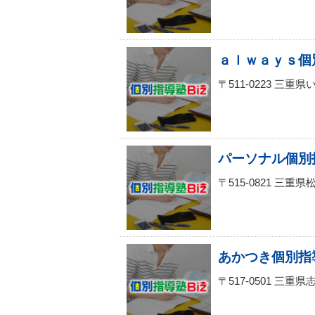
ａｌｗａｙｓ個
〒511-0223 三
パーソナル個別
〒515-0821 三
あかつき個別指
〒517-0501 三