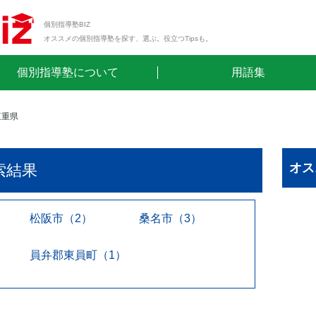
個別指導塾BIZ
オススメの個別指導塾を探す、選ぶ。役立つTipsも。
個別指導塾について
用語集
三重県
オス
索結果
松阪市（2）
桑名市（3）
員弁郡東員町（1）