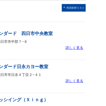
arrow_upward
市区町村リスト
ンダード 四日市中央教室
重県四日市市中部７−６
詳しく見る
ンダード日永カヨー教室
重県四日市市日永４丁目２−４１
詳しく見る
ッシイング（Ｘｉｎｇ）