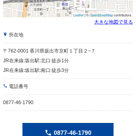
Leaflet
| ©
OpenStreetMap
contributors
大きな地図で見る
place
所在地
〒762-0001 香川県坂出市京町１丁目２−７
JR在来線:坂出駅:北口:徒歩1分
JR在来線:坂出駅:南口:徒歩3分
phone
電話番号
0877-46-1790
phone
0877-46-1790