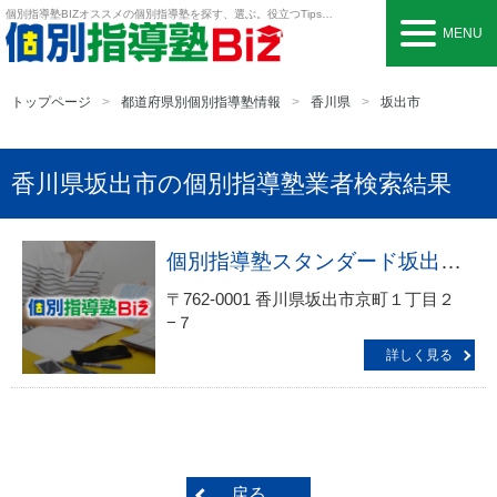
個別指導塾BIZ
オススメの個別指導塾を探す、選ぶ。役立つTipsも。
MENU
トップページ
都道府県別個別指導塾情報
香川県
坂出市
香川県坂出市の個別指導塾業者検索結果
個別指導塾スタンダード坂出教室
〒762-0001 香川県坂出市京町１丁目２
−７
詳しく見る
戻る