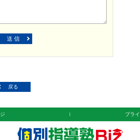
送 信
戻る
ジ
プライ