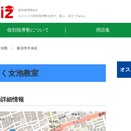
個別指導塾BIZ
オススメの個別指導塾を探す、選ぶ。役立つTipsも。
個別指導塾について
用語集
新潟県
新潟市中央区
オス
がく女池教室
の詳細情報