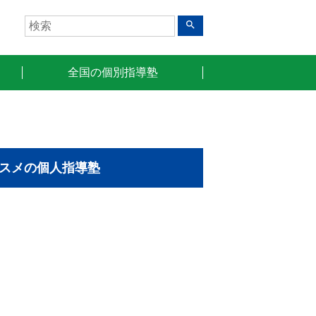
search
全国の個別指導塾
スメの個人指導塾