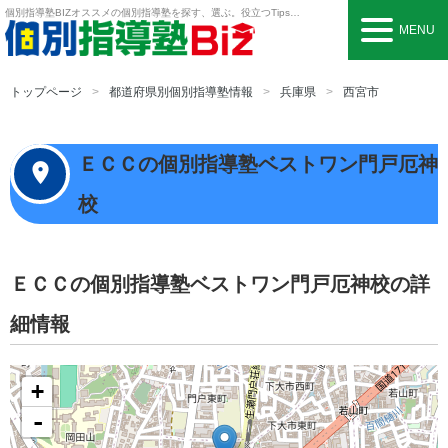
個別指導塾BIZ
オススメの個別指導塾を探す、選ぶ。役立つTipsも。
MENU
トップページ
都道府県別個別指導塾情報
兵庫県
西宮市
ＥＣＣの個別指導塾ベストワン門戸厄神
校
ＥＣＣの個別指導塾ベストワン門戸厄神校の詳
細情報
+
-