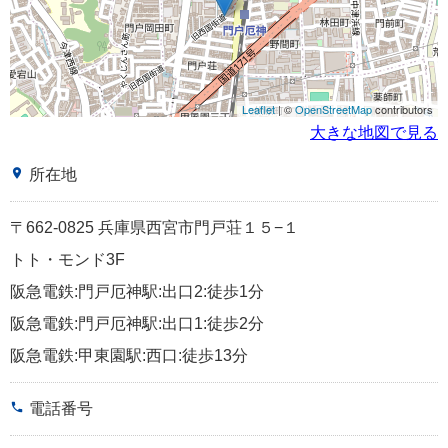
Leaflet
| ©
OpenStreetMap
contributors
大きな地図で見る
place
所在地
〒662-0825 兵庫県西宮市門戸荘１５−１
トト・モンド3F
阪急電鉄:門戸厄神駅:出口2:徒歩1分
阪急電鉄:門戸厄神駅:出口1:徒歩2分
阪急電鉄:甲東園駅:西口:徒歩13分
phone
電話番号