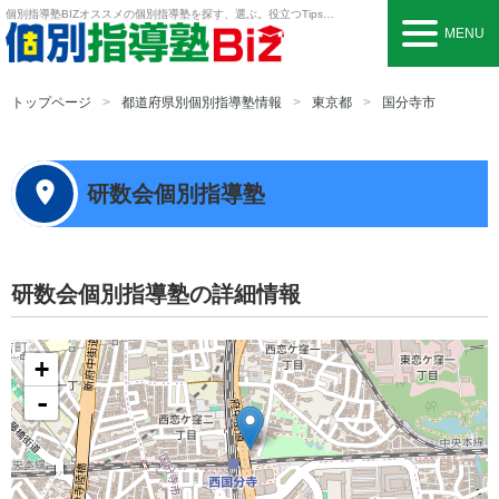
個別指導塾BIZ
オススメの個別指導塾を探す、選ぶ。役立つTipsも。
MENU
トップページ
都道府県別個別指導塾情報
東京都
国分寺市
研数会個別指導塾
研数会個別指導塾の詳細情報
+
-