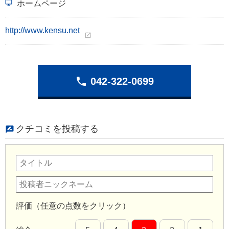
desktop_windows
ホームページ
http://www.kensu.net
open_in_new
phone
042-322-0699
クチコミを投稿する
評価（任意の点数をクリック）