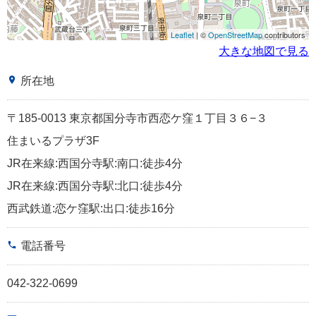
Leaflet
| ©
OpenStreetMap
contributors
大きな地図で見る
place
所在地
〒185-0013 東京都国分寺市西恋ケ窪１丁目３６−３
住まいるプラザ3F
JR在来線:西国分寺駅:南口:徒歩4分
JR在来線:西国分寺駅:北口:徒歩4分
西武鉄道:恋ケ窪駅:出口:徒歩16分
phone
電話番号
042-322-0699