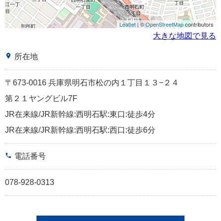
Leaflet
| ©
OpenStreetMap
contributors
大きな地図で見る
place
所在地
〒673-0016 兵庫県明石市松の内１丁目１３−２４
第２１ヤングビル7F
JR在来線/JR新幹線:西明石駅:東口:徒歩4分
JR在来線/JR新幹線:西明石駅:西口:徒歩6分
phone
電話番号
078-928-0313