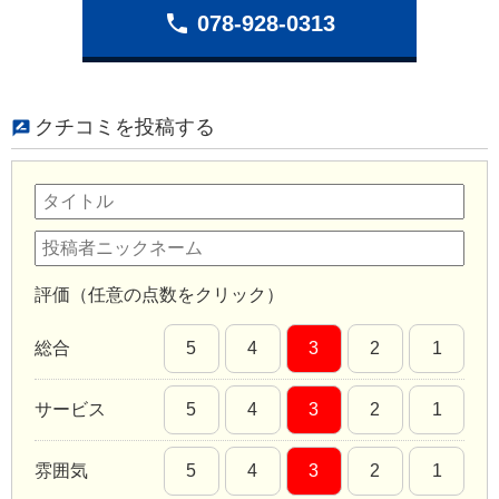
phone
078-928-0313
クチコミを投稿する
評価（任意の点数をクリック）
総合
5
4
3
2
1
サービス
5
4
3
2
1
雰囲気
5
4
3
2
1