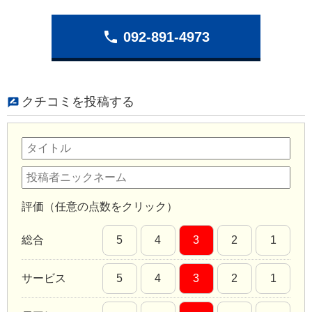
phone
092-891-4973
クチコミを投稿する
評価（任意の点数をクリック）
総合
5
4
3
2
1
サービス
5
4
3
2
1