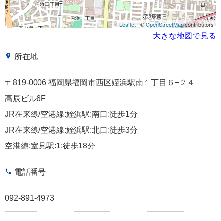
Leaflet
| ©
OpenStreetMap
contributors
大きな地図で見る
place
所在地
〒819-0006 福岡県福岡市西区姪浜駅南１丁目６−２４
髙辰ビル6F
JR在来線/空港線:姪浜駅:南口:徒歩1分
JR在来線/空港線:姪浜駅:北口:徒歩3分
空港線:室見駅:1:徒歩18分
phone
電話番号
092-891-4973