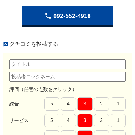
phone
092-552-4918
クチコミを投稿する
評価（任意の点数をクリック）
総合
5
4
3
2
1
サービス
5
4
3
2
1