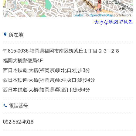
Leaflet
| ©
OpenStreetMap
contributors
大きな地図で見る
place
所在地
〒815-0036 福岡県福岡市南区筑紫丘１丁目２３−２８
福岡大橋郵便局4F
西日本鉄道:大橋(福岡県)駅:北口:徒歩3分
西日本鉄道:大橋(福岡県)駅:中央口:徒歩4分
西日本鉄道:大橋(福岡県)駅:西口:徒歩4分
phone
電話番号
092-552-4918