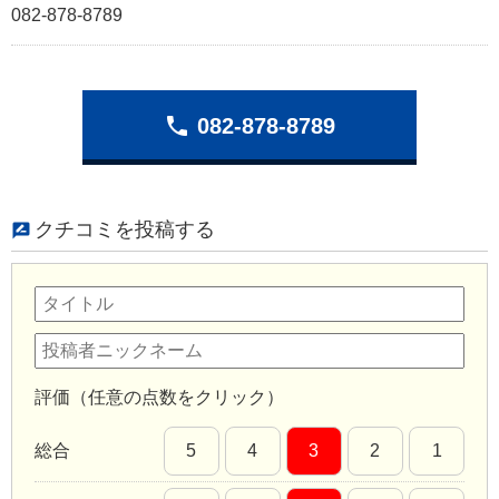
082-878-8789
phone
082-878-8789
クチコミを投稿する
評価（任意の点数をクリック）
総合
5
4
3
2
1