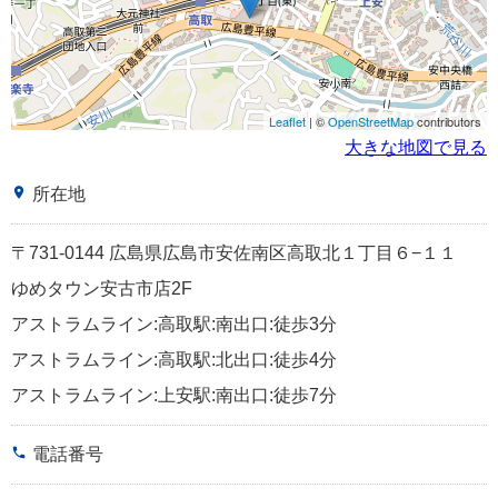
Leaflet
| ©
OpenStreetMap
contributors
大きな地図で見る
place
所在地
〒731-0144 広島県広島市安佐南区高取北１丁目６−１１
ゆめタウン安古市店2F
アストラムライン:高取駅:南出口:徒歩3分
アストラムライン:高取駅:北出口:徒歩4分
アストラムライン:上安駅:南出口:徒歩7分
phone
電話番号