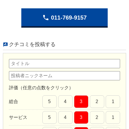
phone
011-769-9157
クチコミを投稿する
評価（任意の点数をクリック）
総合
5
4
3
2
1
サービス
5
4
3
2
1