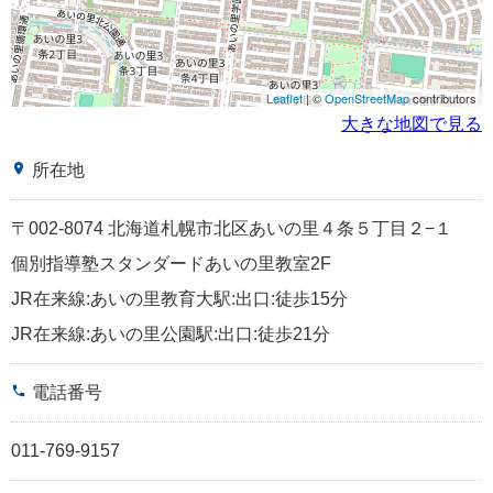
Leaflet
| ©
OpenStreetMap
contributors
大きな地図で見る
place
所在地
〒002-8074 北海道札幌市北区あいの里４条５丁目２−１
個別指導塾スタンダードあいの里教室2F
JR在来線:あいの里教育大駅:出口:徒歩15分
JR在来線:あいの里公園駅:出口:徒歩21分
phone
電話番号
011-769-9157