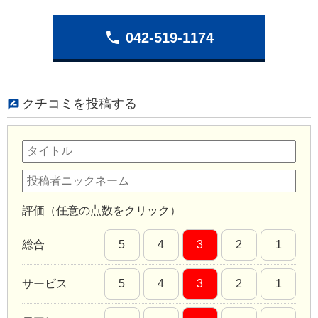
phone
042-519-1174
クチコミを投稿する
評価（任意の点数をクリック）
総合
5
4
3
2
1
サービス
5
4
3
2
1