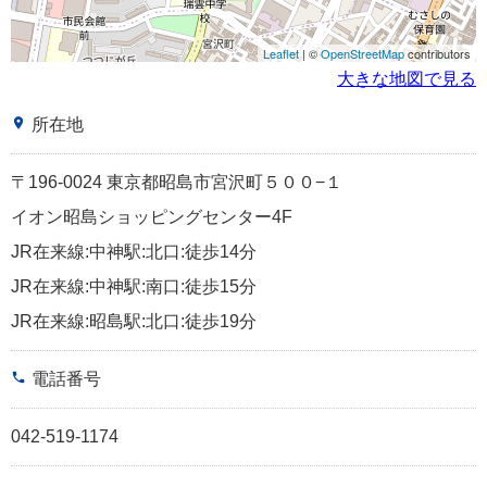
Leaflet
| ©
OpenStreetMap
contributors
大きな地図で見る
place
所在地
〒196-0024 東京都昭島市宮沢町５００−１
イオン昭島ショッピングセンター4F
JR在来線:中神駅:北口:徒歩14分
JR在来線:中神駅:南口:徒歩15分
JR在来線:昭島駅:北口:徒歩19分
phone
電話番号
042-519-1174