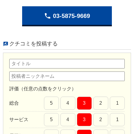
phone
03-5875-9669
クチコミを投稿する
評価（任意の点数をクリック）
総合
5
4
3
2
1
サービス
5
4
3
2
1