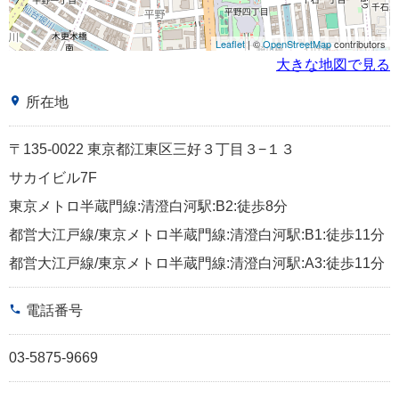
Leaflet
| ©
OpenStreetMap
contributors
大きな地図で見る
place
所在地
〒135-0022 東京都江東区三好３丁目３−１３
サカイビル7F
東京メトロ半蔵門線:清澄白河駅:B2:徒歩8分
都営大江戸線/東京メトロ半蔵門線:清澄白河駅:B1:徒歩11分
都営大江戸線/東京メトロ半蔵門線:清澄白河駅:A3:徒歩11分
phone
電話番号
03-5875-9669