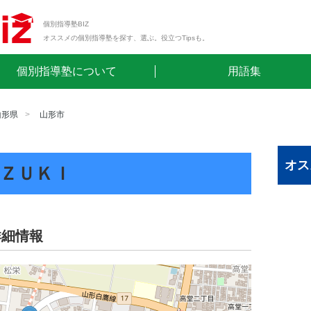
個別指導塾BIZ
オススメの個別指導塾を探す、選ぶ。役立つTipsも。
個別指導塾について
用語集
山形県
山形市
オス
ＺＵＫＩ
詳細情報