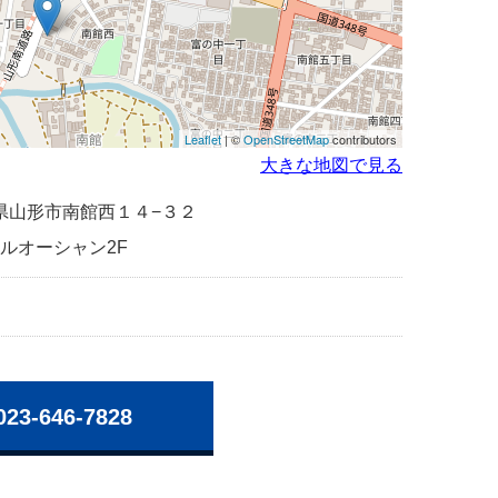
Leaflet
| ©
OpenStreetMap
contributors
大きな地図で見る
山形県山形市南館西１４−３２
ルオーシャン2F
023-646-7828