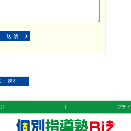
送 信
戻る
ジ
プライ