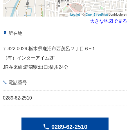
Leaflet
| ©
OpenStreetMap
contributors
大きな地図で見る
place
所在地
〒322-0029 栃木県鹿沼市西茂呂２丁目６−１
（有）インターアイム2F
JR在来線:鹿沼駅:出口:徒歩24分
phone
電話番号
0289-62-2510
phone
0289-62-2510