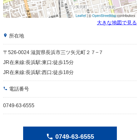
Leaflet
| ©
OpenStreetMap
contributors
大きな地図で見る
place
所在地
〒526-0024 滋賀県長浜市三ツ矢元町２７−７
JR在来線:長浜駅:東口:徒歩15分
JR在来線:長浜駅:西口:徒歩18分
phone
電話番号
0749-63-6555
phone
0749-63-6555