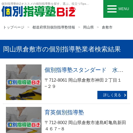
個別指導塾BIZ
オススメの個別指導塾を探す、選ぶ。役立つTipsも。
MENU
トップページ
都道府県別個別指導塾情報
岡山県
倉敷市
岡山県倉敷市の個別指導塾業者検索結果
個別指導塾スタンダード 水島教室
〒712-8061 岡山県倉敷市神田２丁目１
−２９
詳しく見る
育英個別指導塾
〒712-8002 岡山県倉敷市連島町亀島新田
４６７−８