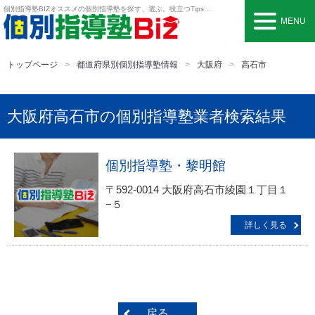
個別指導塾BIZ
オススメの個別指導塾を探す、選ぶ。役立つTipsも。
MENU
トップページ
都道府県別個別指導塾情報
大阪府
高石市
大阪府高石市の個別指導塾業者検索結果
個別指導塾・黎明館
〒592-0014 大阪府高石市綾園１丁目１
−５
詳しく見る
戻る