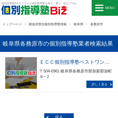
個別指導塾BIZ
オススメの個別指導塾を探す、選ぶ。役立つTipsも。
MENU
トップページ
都道府県別個別指導塾情報
岐阜県
各務原市
岐阜県各務原市の個別指導塾業者検索結果
ＥＣＣ個別指導塾ベストワン新那加駅前校
〒504-0961 岐阜県各務原市那加新那加町
８−２
詳しく見る
戻る