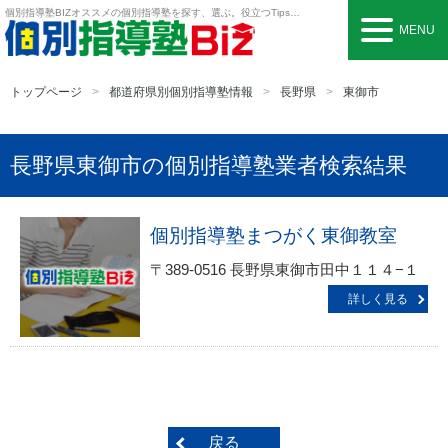
個別指導塾BIZ
オススメの個別指導塾を探す、選ぶ。役立つTipsも。
MENU
トップページ
都道府県別個別指導塾情報
長野県
東御市
長野県東御市の個別指導塾業者検索結果
個別指導塾まつがく東御教室
〒389-0516 長野県東御市田中１１４−１
詳しく見る
戻る