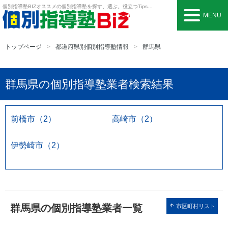
個別指導塾BIZ
オススメの個別指導塾を探す、選ぶ。役立つTipsも。
MENU
トップページ
都道府県別個別指導塾情報
群馬県
群馬県の個別指導塾業者検索結果
前橋市（2）
高崎市（2）
伊勢崎市（2）
群馬県の個別指導塾業者一覧
arrow_upward
市区町村リスト